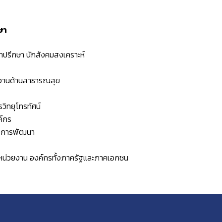
ษา
คำปรึกษา นักสังคมสงเคราะห์
วยงานด้านสาธารณสุข
วิทยุโทรทัศน์
ค์กร
่อการพัฒนา
ในหน่วยงาน องค์กรทั้งภาครัฐและภาคเอกชน